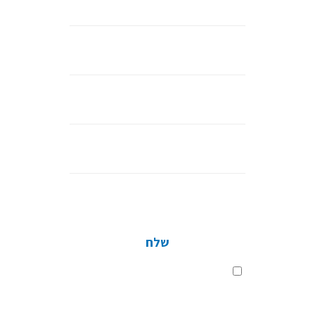
לבצע את הפרויקט? אנחנו כאן.
שם
מלא
נייד
דוא”ל
חברה
שלח
שלח
בלחיצה על כפתור השליחה, אני מסכים
לתנאי
מדיניות הפרטיות