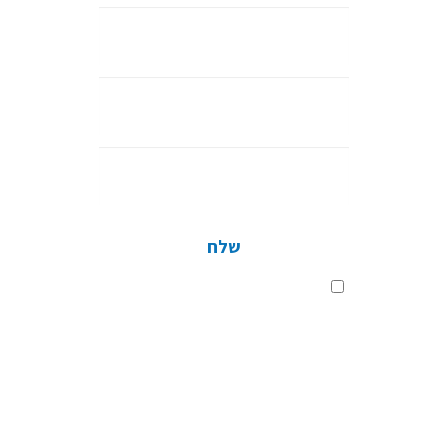
נייד
דוא”ל
חברה
שלח
שלח
בלחיצה על כפתור השליחה, אני מסכים
לתנאי
מדיניות הפרטיות