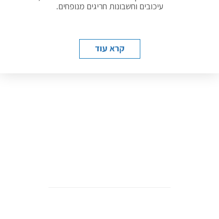
עיכובים וחשבונות חריגים מנופחים.
קרא עוד
רוצה לקבל ייעוץ מקצועי ולמצוא את הדרך הנכונה והטובה ביותר
לבצע את הפרויקט? אנחנו כאן.
שם
מלא