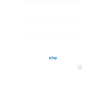
נייד
דוא”ל
חברה
שלח
שלח
בלחיצה על כפתור השליחה, אני מסכים
לתנאי
מדיניות הפרטיות