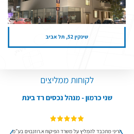
שינקין 52, תל אביב
לקוחות ממליצים
שני כרמון - מנהל נכסים רד בינת
א
שני
הריני מתכבד להמליץ על משרד הפיקוח א.רוזנבוים בע"מ
"א