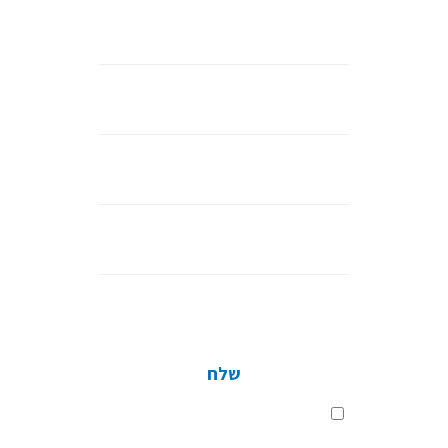
רוצה לקבל ייעוץ מקצועי ולמצוא את הדרך הנכונה והטובה ביותר
לבצע את הפרויקט? אנחנו כאן.
שם
מלא
נייד
דוא”ל
חברה
שלח
שלח
בלחיצה על כפתור השליחה, אני מסכים
לתנאי
מדיניות הפרטיות