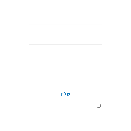
שם
מלא
נייד
דוא”ל
חברה
שלח
שלח
בלחיצה על כפתור השליחה, אני מסכים
לתנאי
מדיניות הפרטיות