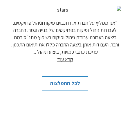
שני
"אני ממליץ על חברת א. רוזנבוים פיקוח וניהול פרויקטים,
מתו
עד
לעבודות ניהול ופיקוח בפרויקטים של בנייה וגמר. החברה
ביצעה בעבורנו עבודת ניהול ופיקוח בשיפוץ מתנ"ס רמת
חברת
"ל
ורבר. העבודות אותן ביצעה החברה כללו את תיאום התכנון,
אנו 
עריכת כתבי כמויות, ביצוע וניהול
...
קרא עוד
לכל ההמלצות
רוצה לקבל ייעוץ מקצועי ולמצוא את הדרך הנכונה והטובה ביותר
לבצע את הפרויקט? אנחנו כאן.